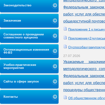
методологического со
Законодательство
Федеральным законом 
работ, услуг для обесп
Заказчикам
общедоступной почтовой
Приложение 1 к письму
Соглашение о проведении
совместного аукциона
Приложение+2+к+письм
О+способах+закупок+у
Оптимизационные изменения
44-ФЗ
27.07.2026
Уважаемые заказчик
Учебно-практические
мероприятия
методологического со
Федеральным законом 
Сайты в сфере закупок
работ, услуг для обес
процедуры общественно
Контакты
Об общественном обсу